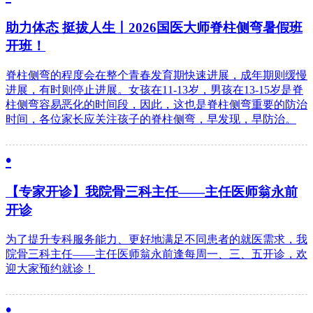
助力体态 挺拔人生丨2026国医大师脊柱侧弯暑假班
开班！
脊柱侧弯的程度会在整个青春发育期快速进展，成年期则缓慢
进展，有时则停止进展。女孩在11-13岁，男孩在13-15岁是脊
柱侧弯容易恶化的时间段，因此，这也是脊柱侧弯重要的防治
时间，各位家长应关注孩子的脊柱侧弯，早发现，早防治。
•
【专家开诊】我院骨三科主任——主任医师翁永前
开诊
为了提升专科服务能力、更好地满足不同患者的就医需求，我
院骨三科主任——主任医师翁永前逢每周一、三、五开诊，欢
迎大家预约就诊！
•