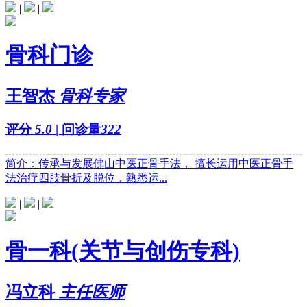
|
|
骨科门诊
王智杰
骨科专家
评分
5.0
| 问诊量
322
简介：传承与发展佛山中医正骨手法， 擅长运用中医正骨手
法治疗四肢骨折及脱位，熟悉运...
|
|
骨一科(关节与创伤专科)
冯立科
主任医师