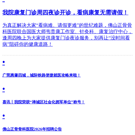
我院康复门诊周四夜诊开诊，看病康复无需请假！
为真正解决大家“看病难、请假更难”的世纪难题，佛山正骨骨
科医院联合国医大师韦贵康工作室、针灸科、康复治疗中心，
逢周四晚上为大家提供康复门诊夜诊服务，别再让“没时间看
病”阻碍你的健康道路！
•
广莞惠肇四城，城际铁路便捷就医攻略来啦！
•
喜讯丨我院荣获“禅城区社会化拥军单位”称号！
•
佛山正骨骨科医院2026年招聘公告