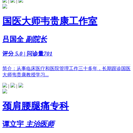
|
|
国医大师韦贵康工作室
吕国全
副院长
评分
5.0
| 问诊量
701
简介：从事临床医疗和医院管理工作三十多年，长期跟诊国医
大师韦贵康教授学习...
|
|
颈肩腰腿痛专科
谭立宇
主治医师