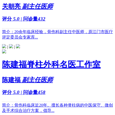
关朝亮
副主任医师
评分
5.0
| 问诊量
432
简介：20余年临床经验，骨伤科副主任中医师，原江门市医疗
评定委员会专家库...
|
|
陈建福脊柱外科名医工作室
陈建福
副主任医师
评分
5.0
| 问诊量
458
简介：骨伤科临床近20年。擅长各种脊柱病的中医保守、微创
及手术综合治疗方案，倡导...