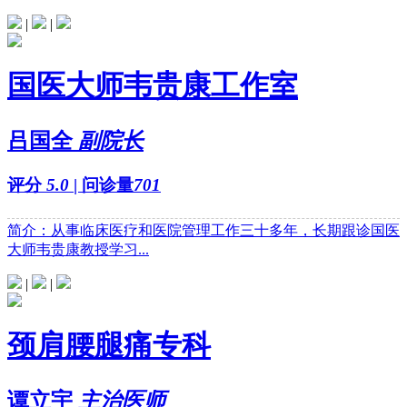
|
|
国医大师韦贵康工作室
吕国全
副院长
评分
5.0
| 问诊量
701
简介：从事临床医疗和医院管理工作三十多年，长期跟诊国医
大师韦贵康教授学习...
|
|
颈肩腰腿痛专科
谭立宇
主治医师