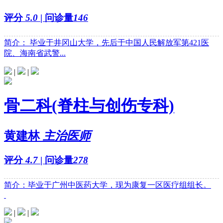
评分
5.0
| 问诊量
146
简介： 毕业于井冈山大学，先后于中国人民解放军第421医
院、海南省武警...
|
|
骨二科(脊柱与创伤专科)
黄建林
主治医师
评分
4.7
| 问诊量
278
简介：毕业于广州中医药大学，现为康复一区医疗组组长。
|
|