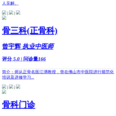
人见解。
|
|
骨三科(正骨科)
曾宇辉
执业中医师
评分
5.0
| 问诊量
166
简介：师从正骨名医江湧教授，曾在佛山市中医院进行规范化
培训及进修学习...
|
|
骨科门诊