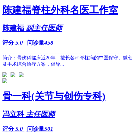
陈建福脊柱外科名医工作室
陈建福
副主任医师
评分
5.0
| 问诊量
458
简介：骨伤科临床近20年。擅长各种脊柱病的中医保守、微创
及手术综合治疗方案，倡导...
|
|
骨一科(关节与创伤专科)
冯立科
主任医师
评分
5.0
| 问诊量
501