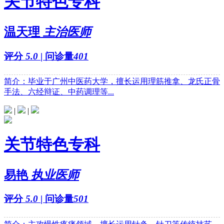
关节特色专科
温天理
主治医师
评分
5.0
| 问诊量
401
简介：毕业于广州中医药大学，擅长运用理筋推拿、龙氏正骨
手法、六经辩证、中药调理等...
|
|
关节特色专科
易艳
执业医师
评分
5.0
| 问诊量
501