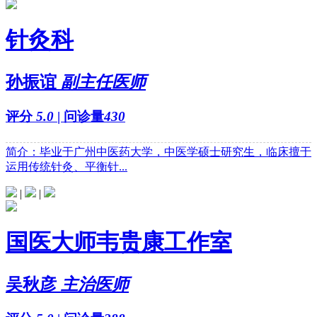
针灸科
孙振谊
副主任医师
评分
5.0
| 问诊量
430
简介：毕业于广州中医药大学，中医学硕士研究生，临床擅于
运用传统针灸、平衡针...
|
|
国医大师韦贵康工作室
吴秋彦
主治医师