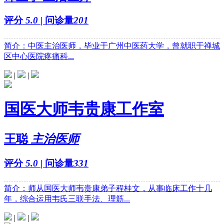
评分
5.0
| 问诊量
201
简介：中医主治医师，毕业于广州中医药大学，曾就职于禅城
区中心医院疼痛科...
|
|
国医大师韦贵康工作室
王聪
主治医师
评分
5.0
| 问诊量
331
简介：师从国医大师韦贵康弟子程桂文，从事临床工作十几
年，综合运用韦氏三联手法、理筋...
|
|