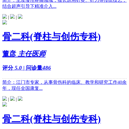
简介：主攻慢性疼痛领域，擅长运用针灸、针刀等传统技艺，
结合超声引导下精准介入...
|
|
骨二科(脊柱与创伤专科)
董彦
主任医师
评分
5.0
| 问诊量
486
简介：江门市专家，从事骨伤科的临床、教学和研究工作40余
年，现任全国康复...
|
|
骨二科(脊柱与创伤专科)