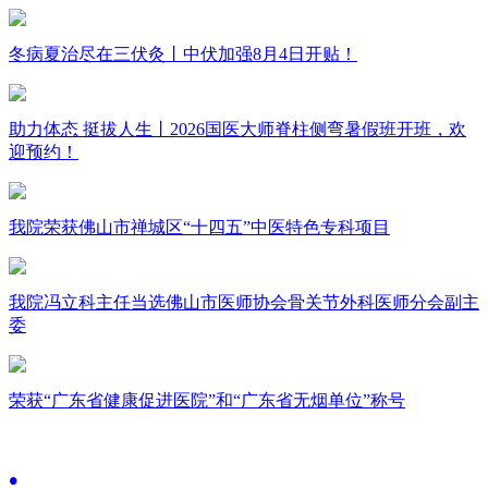
冬病夏治尽在三伏灸丨中伏加强8月4日开贴！
助力体态 挺拔人生丨2026国医大师脊柱侧弯暑假班开班，欢
迎预约！
我院荣获佛山市禅城区“十四五”中医特色专科项目
我院冯立科主任当选佛山市医师协会骨关节外科医师分会副主
委
荣获“广东省健康促进医院”和“广东省无烟单位”称号
•