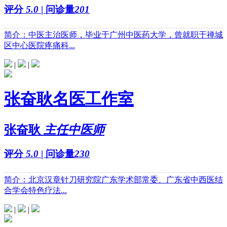
评分
5.0
| 问诊量
201
简介：中医主治医师，毕业于广州中医药大学，曾就职于禅城
区中心医院疼痛科...
|
|
张奋耿名医工作室
张奋耿
主任中医师
评分
5.0
| 问诊量
230
简介：北京汉章针刀研究院广东学术部常委、广东省中西医结
合学会特色疗法...
|
|