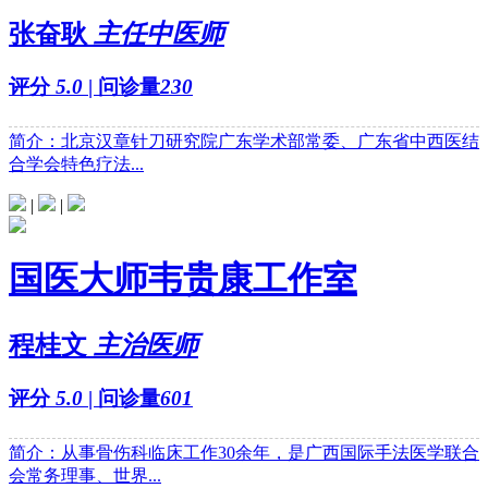
张奋耿
主任中医师
评分
5.0
| 问诊量
230
简介：北京汉章针刀研究院广东学术部常委、广东省中西医结
合学会特色疗法...
|
|
国医大师韦贵康工作室
程桂文
主治医师
评分
5.0
| 问诊量
601
简介：从事骨伤科临床工作30余年，是广西国际手法医学联合
会常务理事、世界...