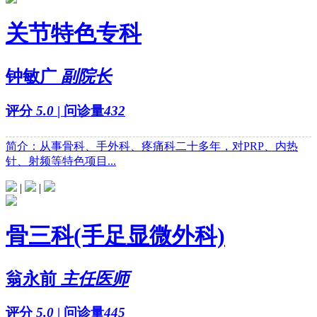
关节特色专科
钟敏广
副院长
评分
5.0
| 问诊量
432
简介：从事骨科、手外科、疼痛科二十多年，对PRP、内热
针、射频等特色项目...
|
|
骨三科(手足显微外科)
翁永前
主任医师
评分
5.0
| 问诊量
445